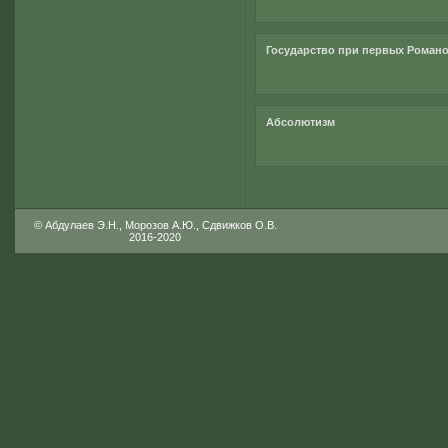
Государство при первых Роман
Абсолютизм
© Абдулаев Э.Н., Морозов А.Ю., Сдвижков О.В.
2016-2020