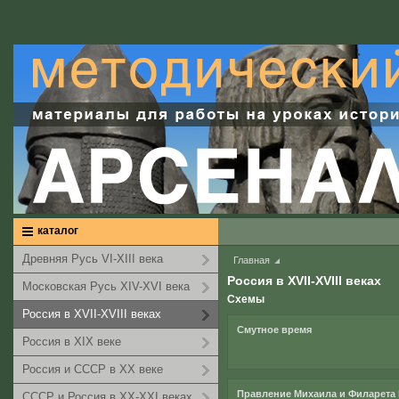
каталог
Древняя Русь VI-XIII века
Главная
Россия в XVII-XVIII веках
Московская Русь XIV-XVI века
Схемы
Россия в XVII-XVIII веках
Смутное время
Россия в XIX веке
Россия и СССР в XX веке
Правление Михаила и Филарета
СССР и Россия в XX-XXI веках