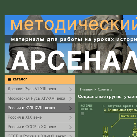
каталог
Древняя Русь VI-XIII века
Главная
Схемы
Социальные группы-участ
Московская Русь XIV-XVI века
Россия в XVII-XVIII веках
Россия в XIX веке
Россия и СССР в XX веке
СССР и Россия в XX-XXI веках