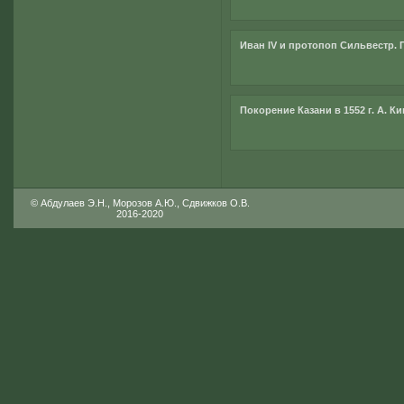
Иван IV и протопоп Сильвестр. 
Покорение Казани в 1552 г. А. К
© Абдулаев Э.Н., Морозов А.Ю., Сдвижков О.В.
2016-2020