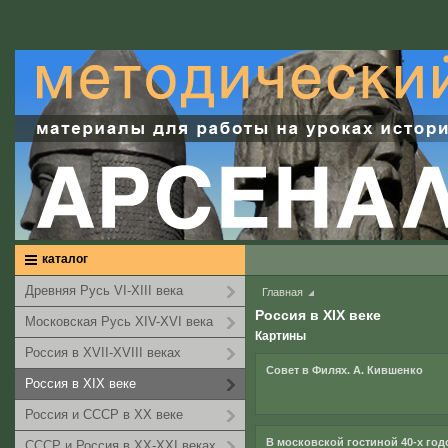
каталог
Древняя Русь VI-XIII века
Главная
Россия в XIX веке
Московская Русь XIV-XVI века
Картины
Россия в XVII-XVIII веках
Совет в Филях. А. Кившенко
Россия в XIX веке
Россия и СССР в XX веке
В московской гостиной 40-х год
СССР и Россия в XX-XXI веках