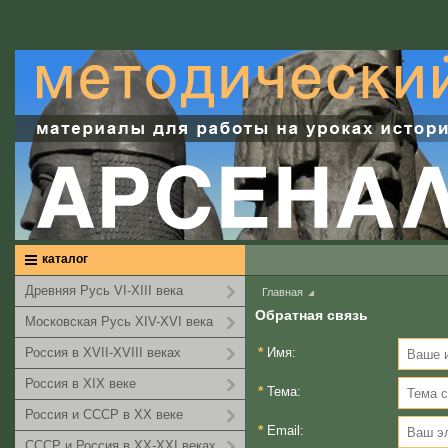
каталог
Древняя Русь VI-XIII века
Главная
Обратная связь
Московская Русь XIV-XVI века
*
Россия в XVII-XVIII веках
Имя:
Россия в XIX веке
*
Тема:
Россия и СССР в XX веке
*
Email:
СССР и Россия в XX-XXI веках