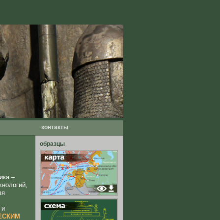
контакты
образцы
ика –
хнологий,
ля
 и
ЕСКИМ