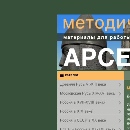
каталог
Древняя Русь VI-XIII века
М
Московская Русь XIV-XVI века
Д
Россия в XVII-XVIII веках
И
н
Россия в XIX веке
в
о
Россия и СССР в XX веке
д
з
СССР и Россия в XX-XXI веках