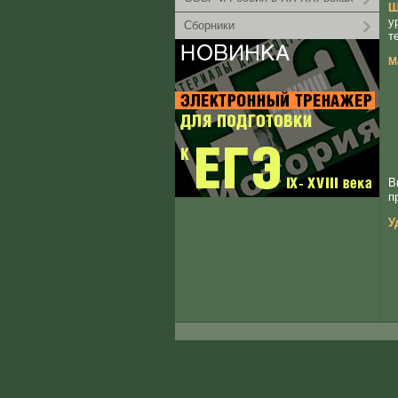
Ш
у
Сборники
т
М
В
п
У