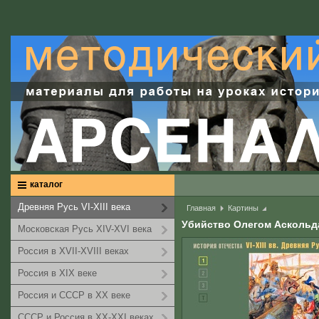
каталог
Древняя Русь VI-XIII века
Главная
Картины
Убийство Олегом Аскольд
Московская Русь XIV-XVI века
Россия в XVII-XVIII веках
Россия в XIX веке
Россия и СССР в XX веке
СССР и Россия в XX-XXI веках