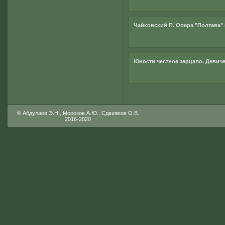
Чайковский П. Опера "Полтава" 
Юности честное зерцало. Девич
© Абдулаев Э.Н., Морозов А.Ю., Сдвижков О.В.
2016-2020