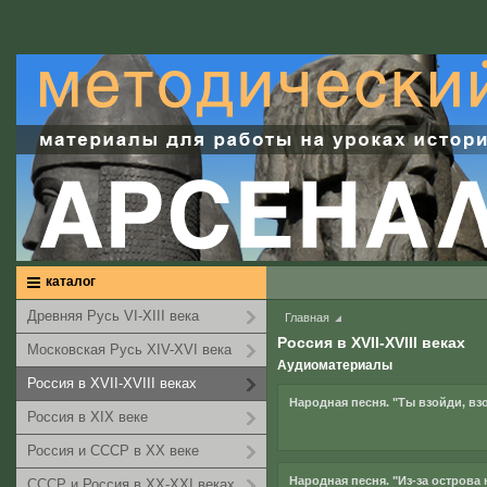
каталог
Древняя Русь VI-XIII века
Главная
Россия в XVII-XVIII веках
Московская Русь XIV-XVI века
Аудиоматериалы
Россия в XVII-XVIII веках
Народная песня. "Ты взойди, вз
Россия в XIX веке
Россия и СССР в XX веке
Народная песня. "Из-за острова н
СССР и Россия в XX-XXI веках